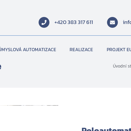
+420 383 317 611
in
ŮMYSLOVÁ AUTOMATIZACE
REALIZACE
PROJEKT E
e
Úvodní s
Poloautomati