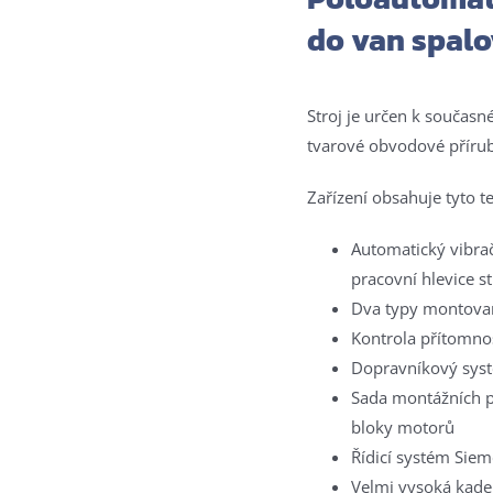
do van spal
Stroj je určen k součas
tvarové obvodové příru
Zařízení obsahuje tyto t
Automatický vibra
pracovní hlevice st
Dva typy montovan
Kontrola přítomno
Dopravníkový syst
Sada montážních p
bloky motorů
Řídicí systém Sie
Velmi vysoká kade