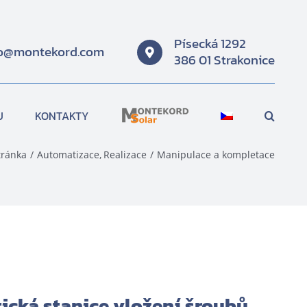
Písecká 1292
fo@montekord.com
386 01 Strakonice
U
KONTAKTY
tránka
Automatizace
Realizace
Manipulace a kompletace
cká stanice vložení šroubů