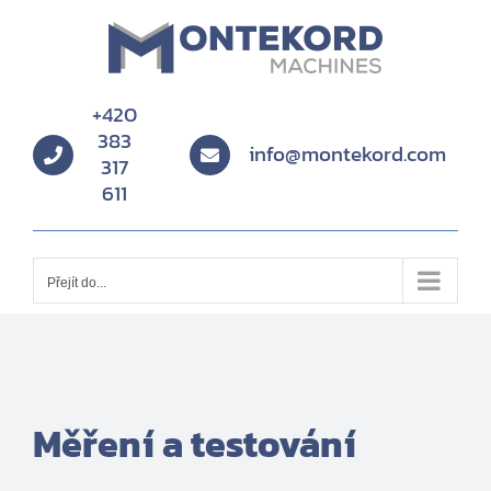
Přeskočit
na
obsah
+420
383
info@montekord.com
317
611
Přejít do...
Měření a testování