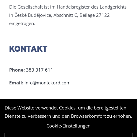
Die Gesellschaft ist im Handelsregister des Landgerichts
in České Budějovice, Abschnitt C, Beilage 27122
eingetragen.
KONTAKT
Phone:
383 317 611
Email:
info@montekord.com
IN VERBINDUNG BLEIBEN
Diese Website verwendet Cookies, um die bereitgestellten
Dienste zu verbessern und den Browserkomfort zu erhöhen.
Cookie-Einstellungen