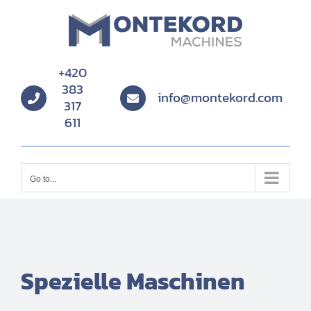
Skip
to
content
+420
383
info@montekord.com
317
611
Go to...
Spezielle Maschinen