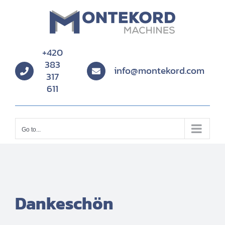
Skip
to
content
+420
383
info@montekord.com
317
611
Go to...
Dankeschön